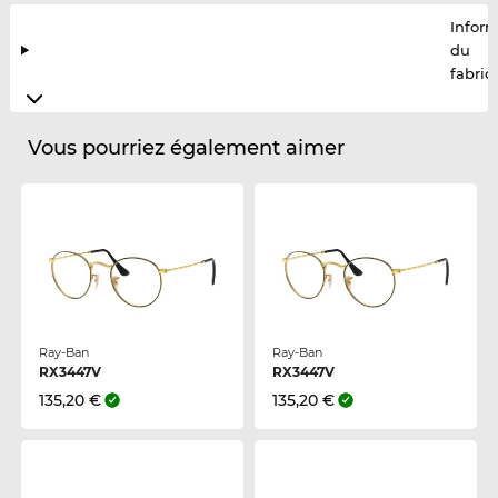
Infor
du
fabric
Vous pourriez également aimer
Ray-Ban
Ray-Ban
RX3447V
RX3447V
135,20 €
135,20 €