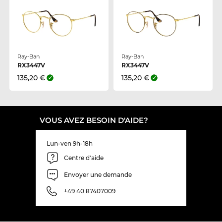
Ray-Ban
Ray-Ban
RX3447V
RX3447V
135,20 €
135,20 €
VOUS AVEZ BESOIN D'AIDE?
Lun-ven 9h-18h
Centre d'aide
Envoyer une demande
+49 40 87407009