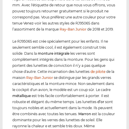
mm. Avec l'étiquette de retour que nous vous offrons, vous
pouvez toujours retourner gratuitement si le produit ne
correspond pas. Vous préférez une autre couleur pour votre
tenue Venez-voir les autres styles de RJ9506S dans
l’assortiment de la marque
Ray-Ban Junior
de 2018 et 2019.
Le RJ9506S est crée spécialement pour les enfants. Il ne
seulement semble cool, il est également construit très
solide. Dans la
monture intégrale
les verres sont
complètement intégrés dans la monture. Pour les gens qui
portent des lunettes de conviction il n’y a pas quelque
chose d'autre. Cette incarnation des lunettes
de pilote
de la
maison
Ray-Ban Junior
se distingue par les grands verres
caractéristiques et la monture mince. Non seulement dans
le cockpit d'un avion, le modèle est un coup sûr. Le cadre
métal
lique
est très facile confortablement à porter. Il est
robuste et élégant du même temps. Les lunettes
d’or
sont
toujours nobles et actuellement dans la mode. Ils peuvent
être combinés avec toutes les tenues.
Marron
est la couleur
dominante pour les verres des lunettes de soleil. Elle
rayonne la chaleur e et semble très doux. Même