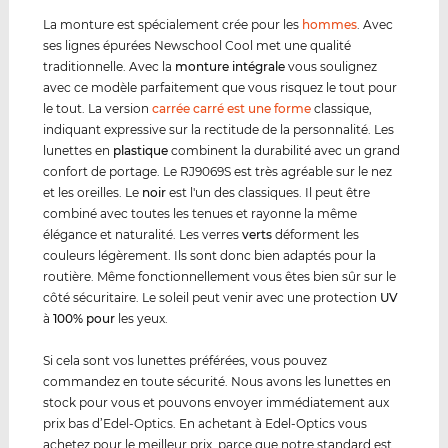
La monture est spécialement crée pour les
hommes
. Avec
ses lignes épurées Newschool Cool met une qualité
traditionnelle. Avec la
monture intégrale
vous soulignez
avec ce modèle parfaitement que vous risquez le tout pour
le tout. La version
carrée carré est une forme
classique,
indiquant expressive sur la rectitude de la personnalité. Les
lunettes en
plastique
combinent la durabilité avec un grand
confort de portage. Le RJ9069S est très agréable sur le nez
et les oreilles. Le
noir
est l'un des classiques. Il peut être
combiné avec toutes les tenues et rayonne la même
élégance et naturalité. Les verres
verts
déforment les
couleurs légèrement. Ils sont donc bien adaptés pour la
routière. Même fonctionnellement vous êtes bien sûr sur le
côté sécuritaire. Le soleil peut venir avec une protection
UV
à
100% pour
les yeux.
Si cela sont vos lunettes préférées, vous pouvez
commandez en toute sécurité. Nous avons les lunettes en
stock pour vous et pouvons envoyer immédiatement aux
prix bas d’Edel-Optics. En achetant à Edel-Optics vous
achetez pour le meilleur prix, parce que notre standard est