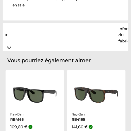
en sale.
Infor
du
fabric
Vous pourriez également aimer
Ray-Ban
Ray-Ban
RB4165
RB4165
109,60 €
141,60 €