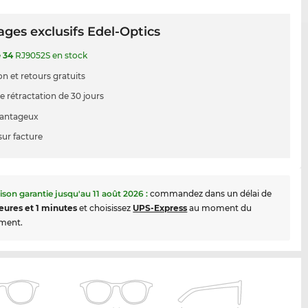
ges exclusifs Edel-Optics
e
34
RJ9052S en stock
on et retours gratuits
e rétractation de 30 jours
vantageux
sur facture
aison garantie jusqu'au
11 août 2026
:
commandez dans un délai de
eures et 1 minutes
et choisissez
UPS-Express
au moment du
ment.