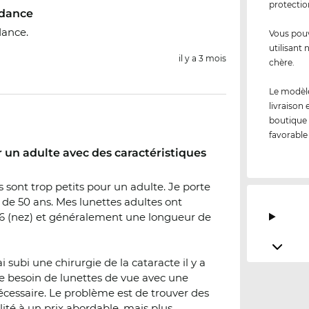
protecti
ndance
dance.
Vous pouv
utilisant
il y a 3 mois
chère.
Le modèle
livraison
boutique 
favorable
r un adulte avec des caractéristiques
ls sont trop petits pour un adulte. Je porte
 de 50 ans. Mes lunettes adultes ont
6 (nez) et généralement une longueur de
i subi une chirurgie de la cataracte il y a
e besoin de lunettes de vue avec une
nécessaire. Le problème est de trouver des
lité à un prix abordable, mais plus