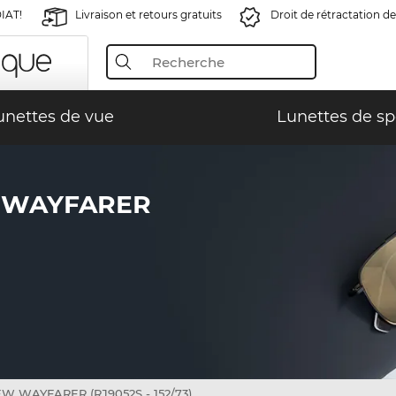
IAT!
Livraison et retours gratuits
Droit de rétractation de
unettes de vue
Lunettes de sp
W WAYFARER
W WAYFARER (RJ9052S - 152/73)