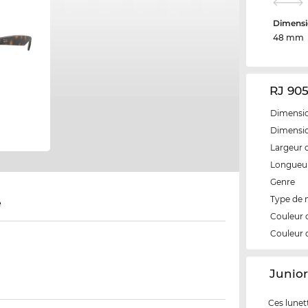
Dimensi
48 mm
RJ 905
Dimensio
Dimensio
Largeur 
Longueur
Genre
Type de
e
Couleur 
Couleur 
‌Junio
Ces lunett