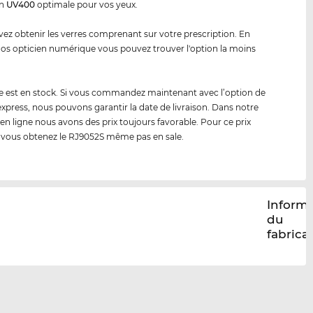
on
UV400
optimale pour vos yeux.
ez obtenir les verres comprenant sur votre prescription. En
 nos opticien numérique vous pouvez trouver l'option la moins
 est en stock. Si vous commandez maintenant avec l’option de
 express, nous pouvons garantir la date de livraison. Dans notre
en ligne nous avons des prix toujours favorable. Pour ce prix
 vous obtenez le RJ9052S même pas en sale.
Inform
du
fabrica