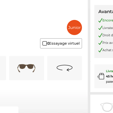
Avanta
Encor
Livrais
Droit d
Prix a
Essayage virtuel
Achat 
Livr
45 h
paie