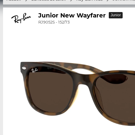
Junior New Wayfarer
Junior
RJ9052S - 152/73