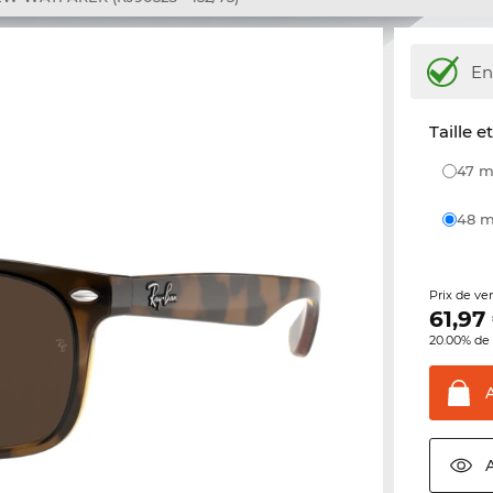
En
Taille e
47
48
Prix de ve
61,97
20.00% de 