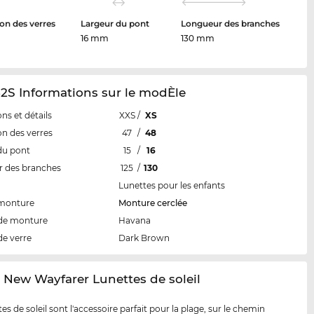
on des verres
Largeur du pont
Longueur des branches
16 mm
130 mm
2S Informations sur le modÈle
ns et détails
XXS
/
XS
n des verres
47
/
48
du pont
15
/
16
 des branches
125
/
130
Lunettes pour les enfants
 monture
Monture cerclée
de monture
Havana
de verre
Dark Brown
r New Wayfarer Lunettes de soleil
es de soleil sont l'accessoire parfait pour la plage, sur le chemin