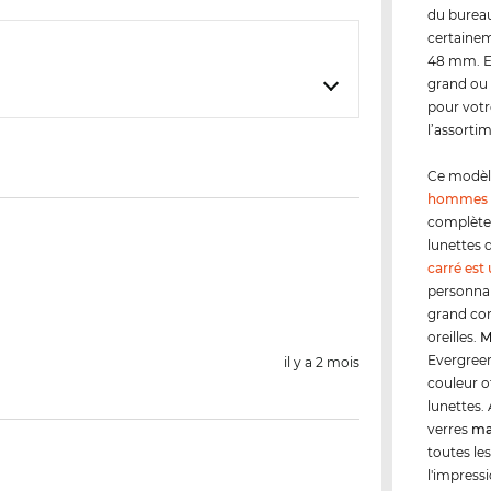
du bureau 
certaineme
48 mm. En
grand ou 
pour votr
l’assorti
Ce modèl
hommes
complètem
lunettes 
carré est
personnal
grand con
oreilles.
M
Evergreen
il y a 2 mois
couleur of
lunettes. 
verres
ma
toutes le
l'impress