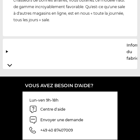
chasseurs de bonnes affaires, vous obtenez ce modèle haut
de gamme incroyablement favorable. Qu'est-ce qu'une sale
à d'autres magasins en ligne, est en nous « toute la journée,
tous les jours » sale.
Infor
du
fabric
VOUS AVEZ BESOIN D'AIDE?
Lun-ven 9h-18h
Centre d'aide
Envoyer une demande
+49 40 87407009