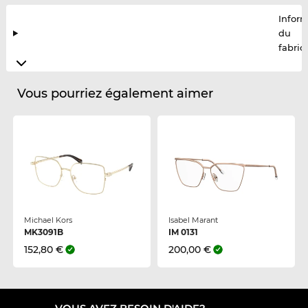
Infor
du
fabric
Vous pourriez également aimer
Michael Kors
Isabel Marant
MK3091B
IM 0131
152,80 €
200,00 €