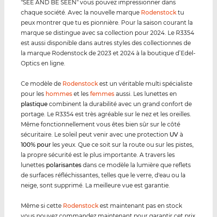
"SEE AND BE SEEN" vous pouvez impressionner dans
chaque société. Avec la nouvelle marque
Rodenstock
tu
peux montrer que tu es pionnière. Pour la saison courant la
marque se distingue avec sa collection pour 2024. Le R3354
est aussi disponible dans autres styles des collectionnes de
la marque Rodenstock de 2023 et 2024 à la boutique d’Edel-
Optics en ligne.
Ce modèle de
Rodenstock
est un véritable multi spécialiste
pour les
hommes
et les
femmes
aussi. Les lunettes en
plastique
combinent la durabilité avec un grand confort de
portage. Le R3354 est très agréable sur le nez et les oreilles.
Même fonctionnellement vous êtes bien sûr sur le côté
sécuritaire. Le soleil peut venir avec une protection
UV
à
100% pour
les yeux. Que ce soit sur la route ou sur les pistes,
la propre sécurité est le plus importante. A travers les
lunettes
polarisantes
dans ce modèle la lumière que reflets
de surfaces réfléchissantes, telles que le verre, d'eau ou la
neige, sont supprimé. La meilleure vue est garantie.
Même si cette
Rodenstock
est maintenant pas en stock
vous pouvez commandez maintenant pour garantir cet prix