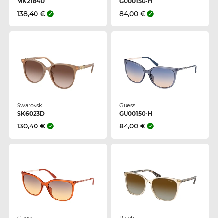
MK2184U
GU00150-H
138,40 €
84,00 €
Swarovski
Guess
SK6023D
GU00150-H
130,40 €
84,00 €
Guess
Ralph