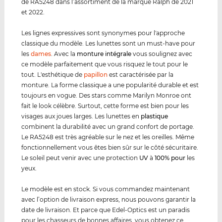
de RA5248 dans l’assortiment de la marque Ralph de 2021
et 2022.
Les lignes expressives sont synonymes pour l'approche
classique du modèle. Les lunettes sont un must-have pour
les
dames
. Avec la
monture intégrale
vous soulignez avec
ce modèle parfaitement que vous risquez le tout pour le
tout. L'esthétique de
papillon
est caractérisée par la
monture. La forme classique a une popularité durable et est
toujours en vogue. Des stars comme Marilyn Monroe ont
fait le look célèbre. Surtout, cette forme est bien pour les
visages aux joues larges. Les lunettes en
plastique
combinent la durabilité avec un grand confort de portage.
Le RA5248 est très agréable sur le nez et les oreilles. Même
fonctionnellement vous êtes bien sûr sur le côté sécuritaire.
Le soleil peut venir avec une protection
UV
à
100% pour
les
yeux.
Le modèle est en stock. Si vous commandez maintenant
avec l’option de livraison express, nous pouvons garantir la
date de livraison. Et parce que Edel-Optics est un paradis
pour les chasseurs de bonnes affaires, vous obtenez ce