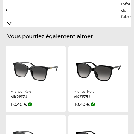
Infor
du
fabric
Vous pourriez également aimer
Michael Kors
Michael Kors
MK2197U
MK2137U
110,40 €
110,40 €