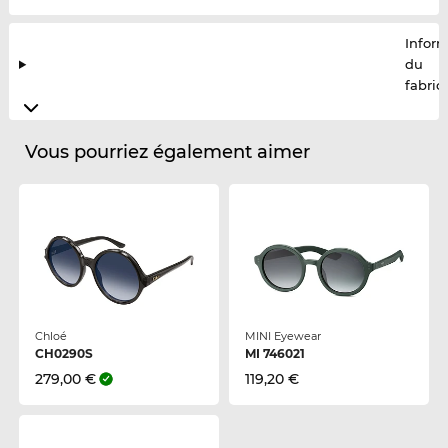
Infor
du
fabric
Vous pourriez également aimer
Chloé
MINI Eyewear
CH0290S
MI 746021
279,00 €
119,20 €