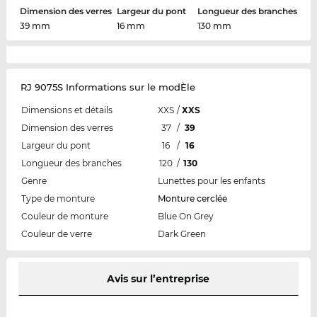
Dimension des verres
Largeur du pont
Longueur des branches
39 mm
16 mm
130 mm
RJ 9075S Informations sur le modÈle
Dimensions et détails
XXS
/
XXS
Dimension des verres
37
/
39
Largeur du pont
16
/
16
Longueur des branches
120
/
130
Genre
Lunettes pour les enfants
Type de monture
Monture cerclée
Couleur de monture
Blue On Grey
Couleur de verre
Dark Green
Avis sur l’entreprise