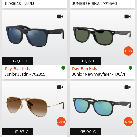
RJ9064S - 152/13
JUNIOR ERIKA - 7226V0
68,00 €
61,97 €
Ray-Ban Kids
Ray-Ban Kids
Junior Justin - 702855
Junior New Wayfarer - 100/71
61,97 €
68,00 €