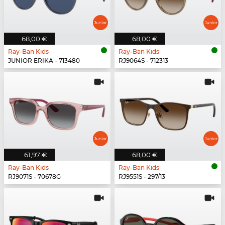
68,00 €
68,00 €
Ray-Ban Kids
Ray-Ban Kids
JUNIOR ERIKA - 713480
RJ9064S - 712313
61,97 €
68,00 €
Ray-Ban Kids
Ray-Ban Kids
RJ9071S - 70678G
RJ9551S - 297/13