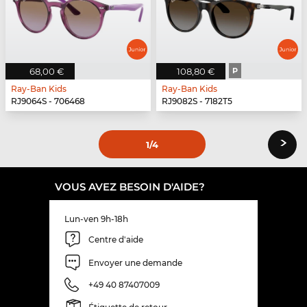
68,00 €
108,80 €
P
Ray-Ban Kids
Ray-Ban Kids
RJ9064S - 706468
RJ9082S - 7182T5
›
1
/4
VOUS AVEZ BESOIN D'AIDE?
Lun-ven 9h-18h
Centre d'aide
Envoyer une demande
+49 40 87407009