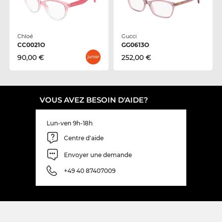
Chloé
Gucci
CC0021O
GG0613O
90,00 €
252,00 €
VOUS AVEZ BESOIN D'AIDE?
Lun-ven 9h-18h
Centre d'aide
Envoyer une demande
+49 40 87407009