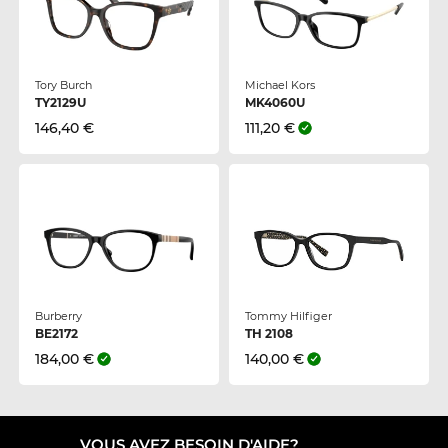
Tory Burch
Michael Kors
TY2129U
MK4060U
146,40 €
111,20 €
Burberry
Tommy Hilfiger
BE2172
TH 2108
184,00 €
140,00 €
VOUS AVEZ BESOIN D'AIDE?