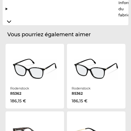
Infor
du
fabric
Vous pourriez également aimer
Rodenstock
Rodenstock
R5362
R5362
186,15 €
186,15 €