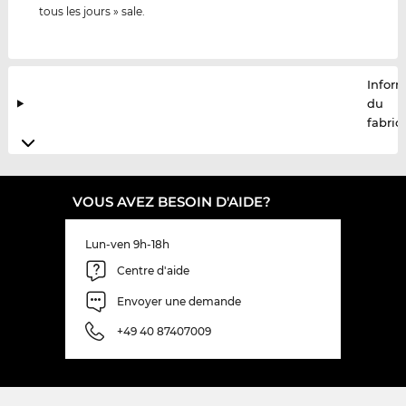
tous les jours » sale.
Infor
du
fabric
VOUS AVEZ BESOIN D'AIDE?
Lun-ven 9h-18h
Centre d'aide
Envoyer une demande
+49 40 87407009