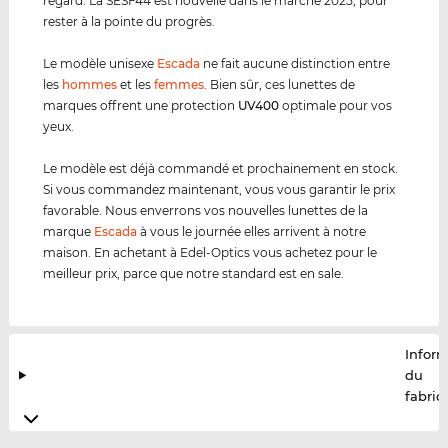
regard. La SESF44 est nouvelle dans le marché 2025, pour
rester à la pointe du progrès.
Le modèle unisexe
Escada
ne fait aucune distinction entre
les
hommes
et les
femmes
. Bien sûr, ces lunettes de
marques offrent une protection
UV400
optimale pour vos
yeux.
Le modèle est déjà commandé et prochainement en stock.
Si vous commandez maintenant, vous vous garantir le prix
favorable. Nous enverrons vos nouvelles lunettes de la
marque
Escada
à vous le journée elles arrivent à notre
maison. En achetant à Edel-Optics vous achetez pour le
meilleur prix, parce que notre standard est en sale.
Infor
du
fabric