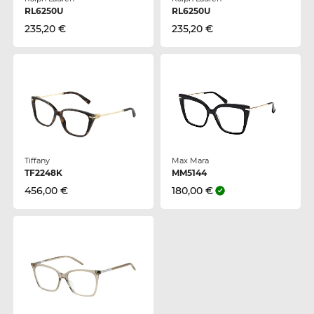
RL6250U
RL6250U
235,20 €
235,20 €
Tiffany
Max Mara
TF2248K
MM5144
456,00 €
180,00 €