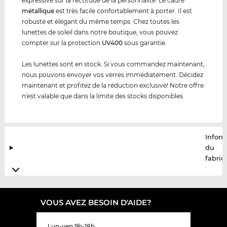
expressive sur la rectitude de la personnalité. Le cadre
métal
lique
est très facile confortablement à porter. Il est
robuste et élégant du même temps. Chez toutes les
lunettes de soleil dans notre boutique, vous pouvez
compter sur la protection
UV400
sous garantie.
Les lunettes sont en stock. Si vous commandez maintenant,
nous pouvons envoyer vos verres immédiatement. Décidez
maintenant et profitez de la réduction exclusive! Notre offre
n'est valable que dans la limite des stocks disponibles
Infor
du
fabric
VOUS AVEZ BESOIN D'AIDE?
Lun-ven 9h-18h