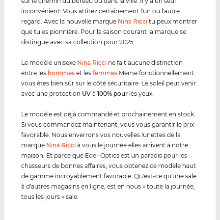
sur le chemin du bureau ou dans la ville. Il y a un seul
inconvénient: Vous attirez certainement l'un ou l'autre
regard. Avec la nouvelle marque
Nina Ricci
tu peux montrer
que tu es pionnière. Pour la saison courant la marque se
distingue avec sa collection pour 2025.
Le modèle unisexe
Nina Ricci
ne fait aucune distinction
entre les
hommes
et les
femmes
.Même fonctionnellement
vous êtes bien sûr sur le côté sécuritaire. Le soleil peut venir
avec une protection
UV
à
100% pour
les yeux.
Le modèle est déjà commandé et prochainement en stock.
Si vous commandez maintenant, vous vous garantir le prix
favorable. Nous enverrons vos nouvelles lunettes de la
marque
Nina Ricci
à vous le journée elles arrivent à notre
maison. Et parce que Edel-Optics est un paradis pour les
chasseurs de bonnes affaires, vous obtenez ce modèle haut
de gamme incroyablement favorable. Qu'est-ce qu'une sale
à d'autres magasins en ligne, est en nous « toute la journée,
tous les jours » sale.