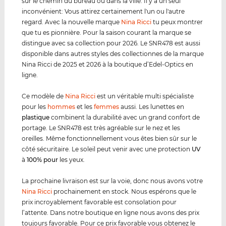
sur le chemin du bureau ou dans la ville. Il y a un seul
inconvénient: Vous attirez certainement l'un ou l'autre
regard. Avec la nouvelle marque
Nina Ricci
tu peux montrer
que tu es pionnière. Pour la saison courant la marque se
distingue avec sa collection pour 2026. Le SNR478 est aussi
disponible dans autres styles des collectionnes de la marque
Nina Ricci de 2025 et 2026 à la boutique d’Edel-Optics en
ligne.
Ce modèle de
Nina Ricci
est un véritable multi spécialiste
pour les
hommes
et les
femmes
aussi. Les lunettes en
plastique
combinent la durabilité avec un grand confort de
portage. Le SNR478 est très agréable sur le nez et les
oreilles. Même fonctionnellement vous êtes bien sûr sur le
côté sécuritaire. Le soleil peut venir avec une protection
UV
à
100% pour
les yeux.
La prochaine livraison est sur la voie, donc nous avons votre
Nina Ricci
prochainement en stock. Nous espérons que le
prix incroyablement favorable est consolation pour
l’attente. Dans notre boutique en ligne nous avons des prix
toujours favorable. Pour ce prix favorable vous obtenez le