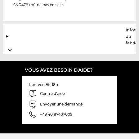
SNR478 même pas en sale.
Infor
du
fabric
VOUS AVEZ BESOIN D'AIDE?
Lun-ven 9h-18h
Centre d'aide
Envoyer une demande
+49 40 87407009