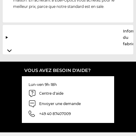
maison. En achetant à Edel-Optics vous achetez pour le
meilleur prix, parce que notre standard est en sale.
Infor
du
fabric
VOUS AVEZ BESOIN D'AIDE?
Lun-ven 9h-18h
Centre d'aide
Envoyer une demande
+49 40 87407009