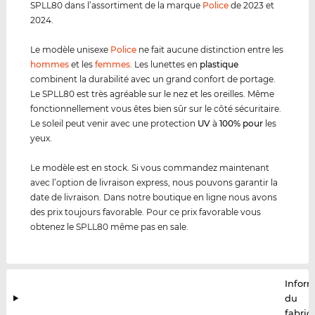
SPLL80 dans l’assortiment de la marque
Police
de 2023 et
2024.
Le modèle unisexe
Police
ne fait aucune distinction entre les
hommes
et les
femmes
. Les lunettes en
plastique
combinent la durabilité avec un grand confort de portage.
Le SPLL80 est très agréable sur le nez et les oreilles. Même
fonctionnellement vous êtes bien sûr sur le côté sécuritaire.
Le soleil peut venir avec une protection
UV
à
100% pour
les
yeux.
Le modèle est en stock. Si vous commandez maintenant
avec l’option de livraison express, nous pouvons garantir la
date de livraison. Dans notre boutique en ligne nous avons
des prix toujours favorable. Pour ce prix favorable vous
obtenez le SPLL80 même pas en sale.
Infor
du
fabric