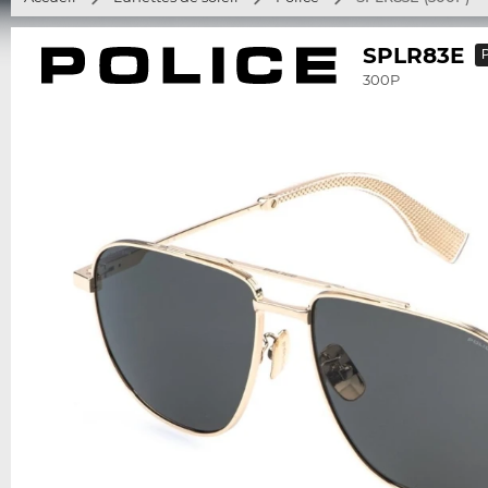
SPLR83E
P
300P