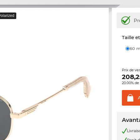
olarized
Pr
Taille e
60
Prix de ve
208,2
20.00% de 
Avanta
Livrais