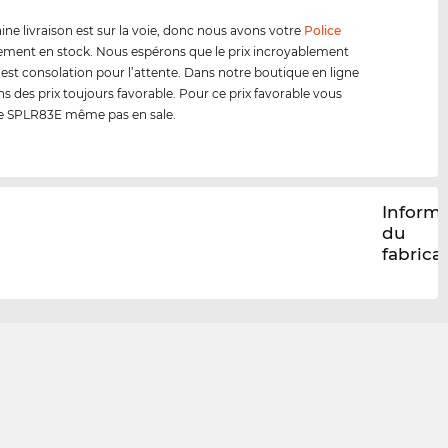
ine livraison est sur la voie, donc nous avons votre
Police
ment en stock. Nous espérons que le prix incroyablement
 est consolation pour l’attente. Dans notre boutique en ligne
s des prix toujours favorable. Pour ce prix favorable vous
le SPLR83E même pas en sale.
Inform
du
fabrica