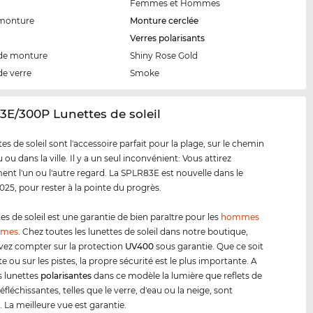
Femmes et Hommes
 monture
Monture cerclée
Verres polarisants
de monture
Shiny Rose Gold
de verre
Smoke
3E/300P Lunettes de soleil
es de soleil sont l'accessoire parfait pour la plage, sur le chemin
ou dans la ville. Il y a un seul inconvénient: Vous attirez
ent l'un ou l'autre regard. La SPLR83E est nouvelle dans le
25, pour rester à la pointe du progrès.
es de soleil est une garantie de bien paraître pour les
hommes
mmes
. Chez toutes les lunettes de soleil dans notre boutique,
ez compter sur la protection
UV400
sous garantie. Que ce soit
te ou sur les pistes, la propre sécurité est le plus importante. A
es lunettes
polarisantes
dans ce modèle la lumière que reflets de
éfléchissantes, telles que le verre, d'eau ou la neige, sont
 La meilleure vue est garantie.