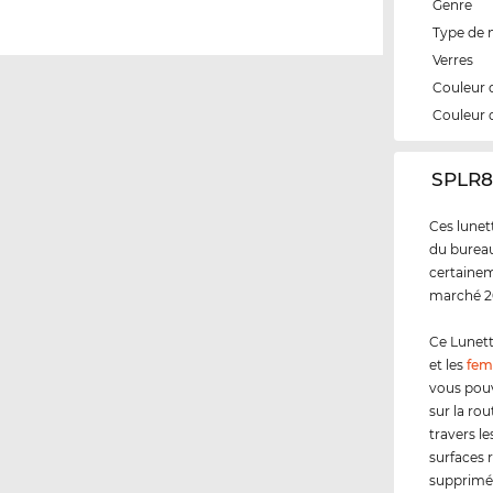
Genre
Type de
Verres
Couleur 
Couleur 
‌SPLR8
Ces lunett
du bureau 
certainem
marché 20
Ce Lunett
et les
fe
vous pouv
sur la rou
travers l
surfaces r
supprimé.