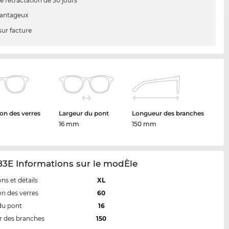
e rétractation de 30 jours
vantageux
sur facture
on des verres
Largeur du pont
Longueur des branches
16 mm
150 mm
3E Informations sur le modÈle
ns et détails
XL
n des verres
60
du pont
16
 des branches
150