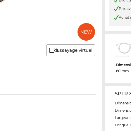
Droit d
Prix a
Achat 
Essayage virtuel
Dimensi
60 mm
SPLR 8
Dimensio
Dimensio
Largeur 
Longueur