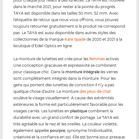
pour chaque jour relatif à des lunettes. La TAYA est nouvelle
dans le marché 2021, pour rester à la pointe du progrès.
TAYA est disponible dans les tailles 50 mm, 52 mm. Avec
l'étiquette de retour que nous vous offrons, vous pouvez
toujours retourner gratuitement si le produit ne correspond
pas. Le TAYA est aussi disponible dans autres styles des
collectionnes de la marque
Kate Spade
de 2020 et 2021 à la
boutique d’Edel-Optics en ligne.
La monture de lunettes est crée pour les
femmes
actives.
Une conception gracieuse et expressivité se combinent
pour classique chic. Dans la
monture intégrale
les verres
sont complètement intégrés dans la monture. Pour les
gens qui portent des lunettes de conviction il n’y a pas
quelque chose d'autre. La monture
des yeux de chat
soulève le visage visuellement. A cause des extrémités
extérieures la forme est particulièrement favorable pour les
visages carrés. Les lunettes en
plastique
combinent la
durabilité avec un grand confort de portage. Le TAYA est
très agréable sur le nez et les oreilles. La couleur violette,
également appelée
pourpre
, synonyme l'individualité,
créativité et la confiance en soi. Elle est bonne pour presque