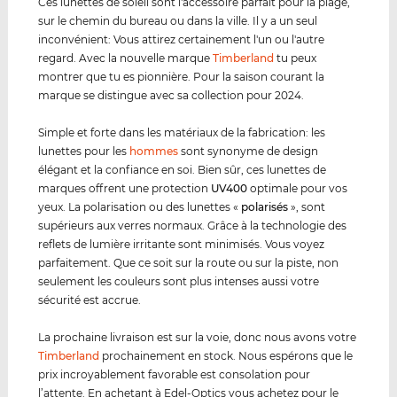
Ces lunettes de soleil sont l'accessoire parfait pour la plage,
sur le chemin du bureau ou dans la ville. Il y a un seul
inconvénient: Vous attirez certainement l'un ou l'autre
regard. Avec la nouvelle marque
Timberland
tu peux
montrer que tu es pionnière. Pour la saison courant la
marque se distingue avec sa collection pour 2024.
Simple et forte dans les matériaux de la fabrication: les
lunettes pour les
hommes
sont synonyme de design
élégant et la confiance en soi. Bien sûr, ces lunettes de
marques offrent une protection
UV400
optimale pour vos
yeux. La polarisation ou des lunettes «
polarisés
», sont
supérieurs aux verres normaux. Grâce à la technologie des
reflets de lumière irritante sont minimisés. Vous voyez
parfaitement. Que ce soit sur la route ou sur la piste, non
seulement les couleurs sont plus intenses aussi votre
sécurité est accrue.
La prochaine livraison est sur la voie, donc nous avons votre
Timberland
prochainement en stock. Nous espérons que le
prix incroyablement favorable est consolation pour
l’attente. En achetant à Edel-Optics vous achetez pour le