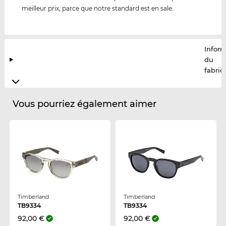
meilleur prix, parce que notre standard est en sale.
Infor
du
fabric
Vous pourriez également aimer
Timberland
Timberland
TB9334
TB9334
92,00 €
92,00 €