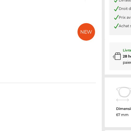
Livrais
Droit d
Prix a
Achat 
Livr
28 h
paie
Dimensi
67 mm