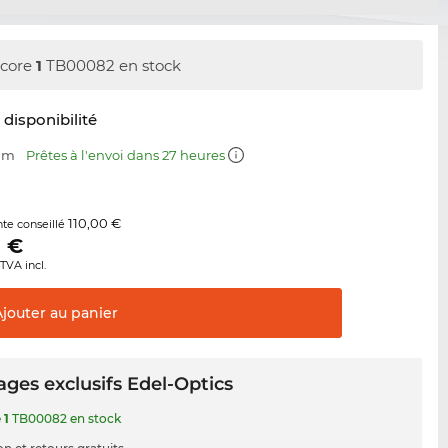
core
1
TB00082 en stock
t disponibilité
 mm
Prêtes à l'envoi dans 27 heures
110,00 €
nte conseillé
0
€
TVA incl.
Ajouter au
panier
ges exclusifs Edel-Optics
e
1
TB00082 en stock