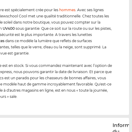
e est spécialement crée pour les
hommes
. Avec ses lignes
ewschool Cool met une qualité traditionnelle. Chez toutes les
de soleil dans notre boutique, vous pouvez compter sur la
on
UV400
sous garantie. Que ce soit sur la route ou sur les pistes,
sécurité est le plus importante. A travers les lunettes
tes
dans ce modèle la lumière que reflets de surfaces
antes, telles que le verre, d'eau ou la neige, sont supprimé. La
 vue est garantie.
 est en stock. Si vous commandez maintenant avec l’option de
 express, nous pouvons garantir la date de livraison. Et parce que
cs est un paradis pour les chasseurs de bonnes affaires, vous
ce modèle haut de gamme incroyablement favorable. Qu'est-ce
le à d'autres magasins en ligne, est en nous « toute la journée,
ours » sale.
Inform
du