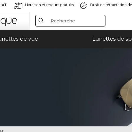
IAT!
Livraison et retours gratuits
Droit de rétractation de
unettes de vue
Lunettes de sp
H)