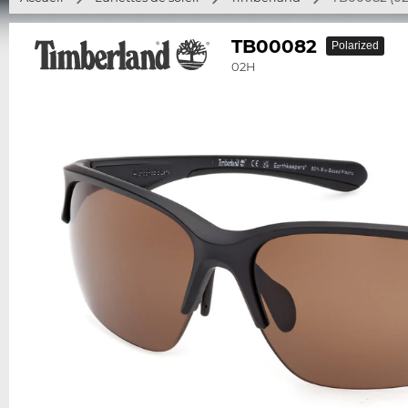
TB00082
Polarized
02H