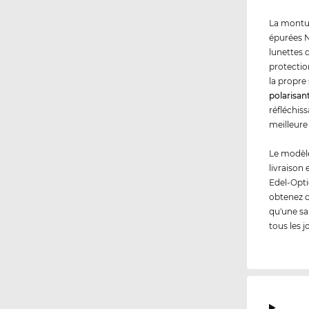
La montur
épurées N
lunettes 
protecti
la propre 
polarisan
réfléchiss
meilleure
Le modèle
livraison
Edel-Opti
obtenez 
qu'une sa
tous les j