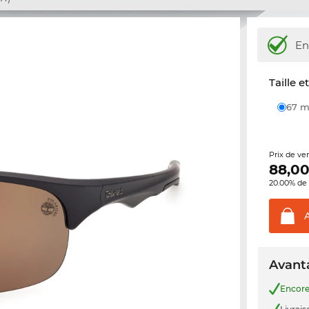
En
Taille e
67
Prix de ve
88,0
20.00% de 
Avanta
Encor