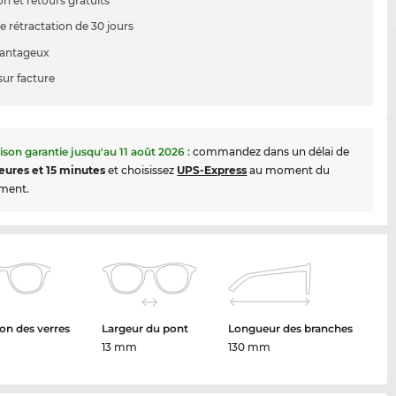
on et retours gratuits
e rétractation de 30 jours
vantageux
sur facture
aison garantie jusqu'au
11 août 2026
:
commandez dans un délai de
eures et 15 minutes
et choisissez
UPS-Express
au moment du
ment.
on des verres
Largeur du pont
Longueur des branches
13 mm
130 mm