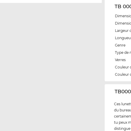
TB 000
Dimensio
Dimensio
Largeur 
Longueur
Genre
Type de
Verres
Couleur 
Couleur 
‌TB000
Ces lunett
du bureau 
certainem
tu peux m
distingue