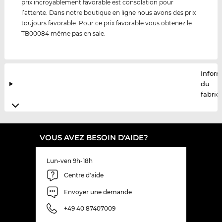
prix incroyablement favorable est consolation pour
l’attente. Dans notre boutique en ligne nous avons des prix
toujours favorable. Pour ce prix favorable vous obtenez le
TB00084 même pas en sale.
Infor
du
fabric
VOUS AVEZ BESOIN D'AIDE?
Lun-ven 9h-18h
Centre d'aide
Envoyer une demande
+49 40 87407009