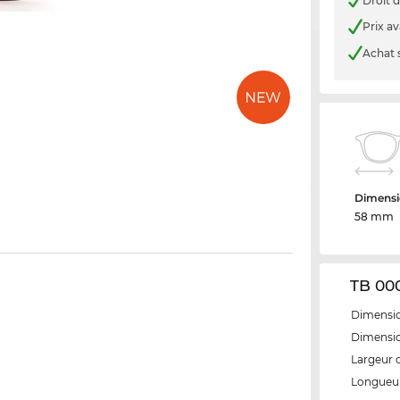
Droit d
Prix a
Achat 
Dimensi
58 mm
TB 000
Dimensio
Dimensio
Largeur 
Longueur