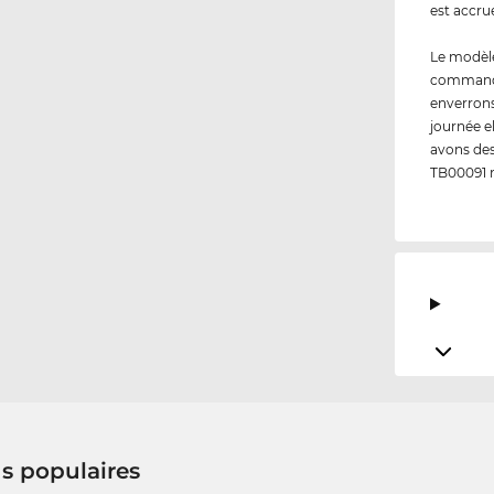
est accru
Le modèl
commandez
enverrons
journée e
avons des
TB00091 
us populaires