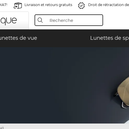
IAT!
Livraison et retours gratuits
Droit de rétractation de
unettes de vue
Lunettes de sp
H)