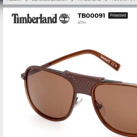
TB00091
Polarized
47H