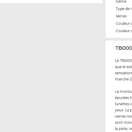
Genre
Type de
Verres
Couleur 
Couleur 
‌TB000
Le TB0009
que le sol
sensation
marché 20
La montur
épurées N
lunettes 
yeux. La 
verres no
sont mini
la piste,