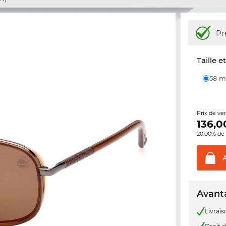
Pr
Taille e
58
Prix de ve
136,0
20.00% de 
Avanta
Livrais