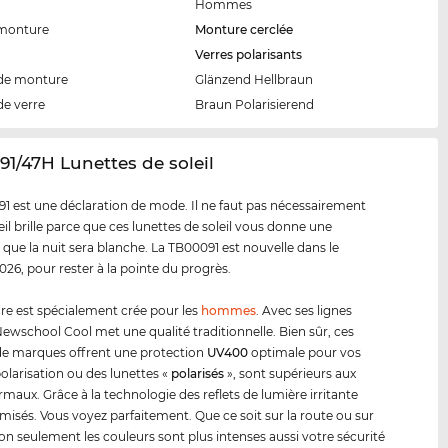
Hommes
 monture
Monture cerclée
Verres polarisants
de monture
Glänzend Hellbraun
de verre
Braun Polarisierend
91/47H Lunettes de soleil
1 est une déclaration de mode. Il ne faut pas nécessairement
eil brille parce que ces lunettes de soleil vous donne une
 que la nuit sera blanche. La TB00091 est nouvelle dans le
26, pour rester à la pointe du progrès.
e est spécialement crée pour les
hommes
. Avec ses lignes
ewschool Cool met une qualité traditionnelle. Bien sûr, ces
de marques offrent une protection
UV400
optimale pour vos
polarisation ou des lunettes «
polarisés
», sont supérieurs aux
rmaux. Grâce à la technologie des reflets de lumière irritante
misés. Vous voyez parfaitement. Que ce soit sur la route ou sur
 non seulement les couleurs sont plus intenses aussi votre sécurité