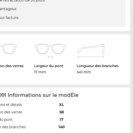
e rétractation de 30 jours
vantageux
sur facture
on des verres
Largeur du pont
Longueur des branches
17 mm
140 mm
91 Informations sur le modÈle
ns et détails
XL
n des verres
58
du pont
17
 des branches
140