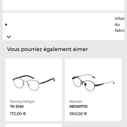
Infor
du
fabric
Vous pourriez également aimer
Tommy Hilfiger
Moncler
TH 2140
ME1007TD
172,00 €
360,00 €