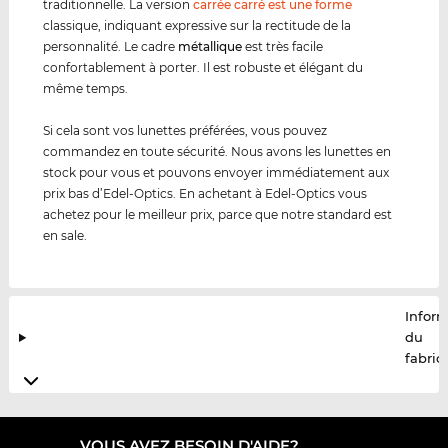
traditionnelle. La version
carrée carré est une forme
classique, indiquant expressive sur la rectitude de la
personnalité. Le cadre
métal
lique
est très facile
confortablement à porter. Il est robuste et élégant du
même temps.
Si cela sont vos lunettes préférées, vous pouvez
commandez en toute sécurité. Nous avons les lunettes en
stock pour vous et pouvons envoyer immédiatement aux
prix bas d’Edel-Optics. En achetant à Edel-Optics vous
achetez pour le meilleur prix, parce que notre standard est
en sale.
Infor
du
fabric
VOUS AVEZ BESOIN D'AIDE?