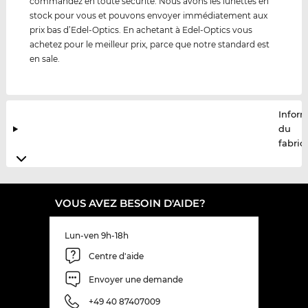
commandez en toute sécurité. Nous avons les lunettes en
stock pour vous et pouvons envoyer immédiatement aux
prix bas d’Edel-Optics. En achetant à Edel-Optics vous
achetez pour le meilleur prix, parce que notre standard est
en sale.
Infor
du
fabric
VOUS AVEZ BESOIN D'AIDE?
Lun-ven 9h-18h
Centre d'aide
Envoyer une demande
+49 40 87407009