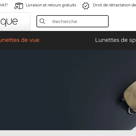
IAT!
Livraison et retours gratuits
Droit de rétractation de
unettes de vue
Lunettes de sp