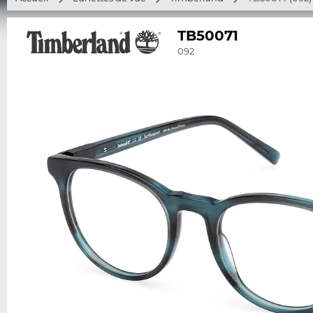
TB50071
092