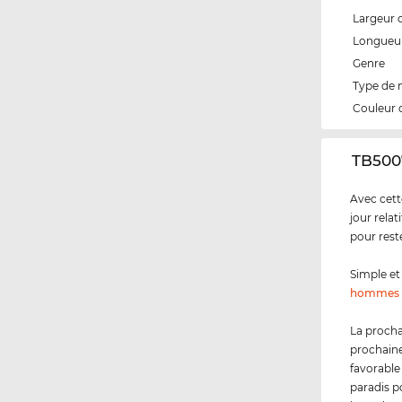
Largeur 
Longueur
Genre
Type de
Couleur 
‌TB500
Avec cett
jour rela
pour rest
Simple et 
hommes
La procha
prochaine
favorable
paradis p