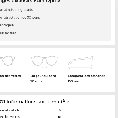
ges exclusifs Edel-Optics
on et retours gratuits
e rétractation de 30 jours
vantageux
sur facture
on des verres
Largeur du pont
Longueur des branches
20 mm
150 mm
71 Informations sur le modÈle
ns et détails
M
n des verres
51