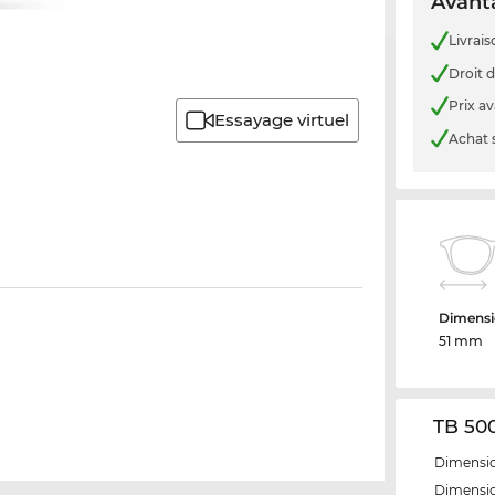
Avanta
Livrais
Droit d
Prix a
Essayage virtuel
Achat 
Dimensi
51 mm
TB 500
Dimensio
Dimensio