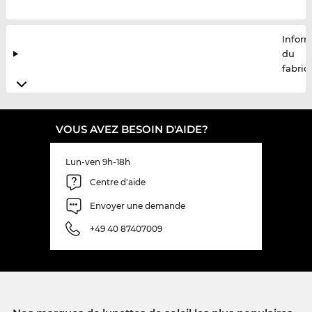
Infor
du
fabric
VOUS AVEZ BESOIN D'AIDE?
Lun-ven 9h-18h
Centre d'aide
Envoyer une demande
+49 40 87407009