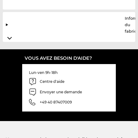
Infor
du
fabric
VOUS AVEZ BESOIN D'AIDE?
Lun-ven 9h-18h
Centre d'aide
Envoyer une demande
+49 40 87407009