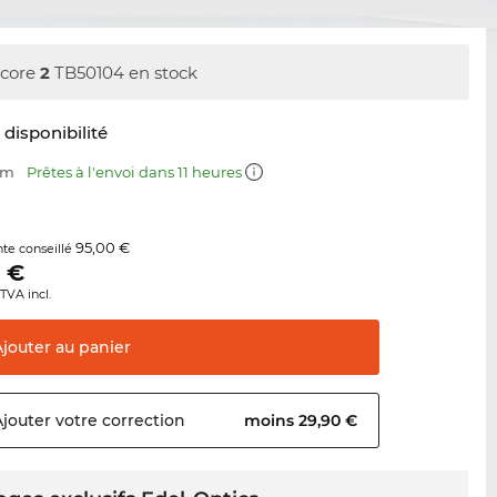
core
2
TB50104 en stock
t disponibilité
mm
Prêtes à l'envoi dans 11 heures
95,00 €
nte conseillé
0
€
TVA incl.
Ajouter au
panier
Ajouter votre
correction
moins 29,90 €