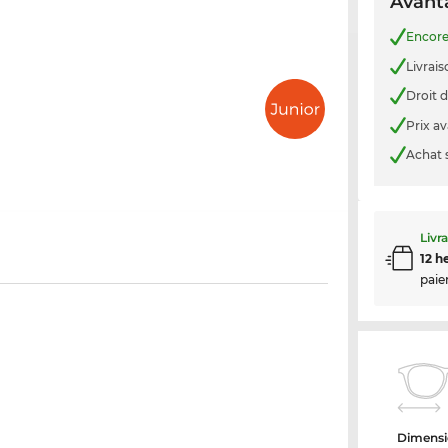
Avanta
Encor
Livrais
Droit d
Prix a
Achat 
Livr
12 h
paie
Dimensi