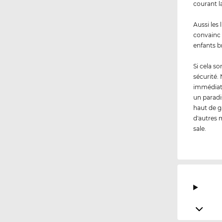
courant l
Aussi les
convainc 
enfants br
Si cela s
sécurité.
immédiate
un paradi
haut de g
d'autres m
sale.