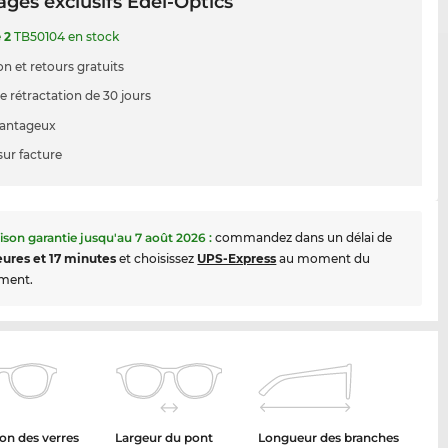
ges exclusifs Edel-Optics
e
2
TB50104 en stock
on et retours gratuits
e rétractation de 30 jours
vantageux
sur facture
aison garantie jusqu'au
7 août 2026
:
commandez dans un délai de
eures et 17 minutes
et choisissez
UPS-Express
au moment du
ment.
on des verres
Largeur du pont
Longueur des branches