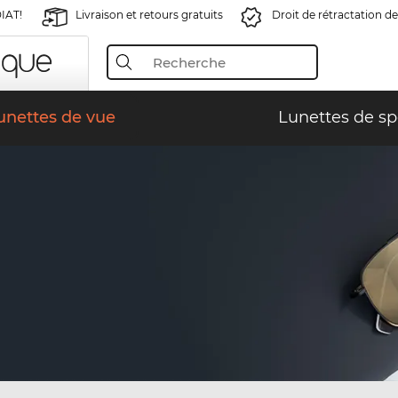
IAT!
Livraison et retours gratuits
Droit de rétractation de
unettes de vue
Lunettes de sp