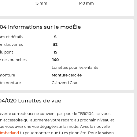
15 mm
140 mm
04 Informations sur le modÈle
ns et détails
S
n des verres
52
du pont
15
 des branches
140
Lunettes pour les enfants
 monture
Monture cerclée
de monture
Glänzend Grau
04/020 Lunettes de vue
«verre correcteur» ne convient pas pour le TB50104. Ici, vous
n accessoire qui augmente votre regard au prochain niveau et
e vous avez une vue dégagée sur la mode. Avec la nouvelle
imberland
tu peux montrer que tu es pionnière. Pour la saison