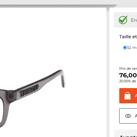
En
Taille e
52 
Prix de ve
76,0
20.00% de 