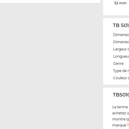
52 mm
TB 501
Dimensio
Dimensio
Largeur 
Longueur
Genre
Type de
Couleur 
‌TB501
Le terme 
achetez u
montre qu
marque
T