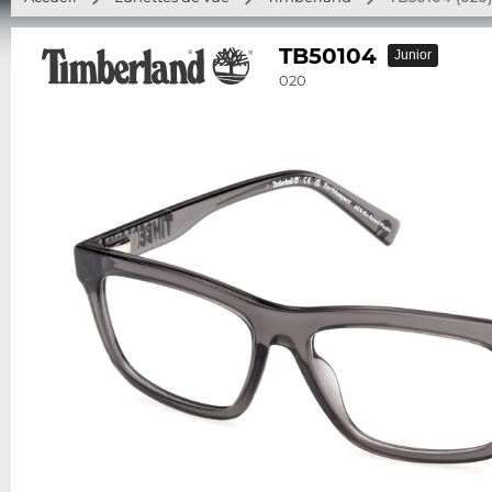
TB50104
Junior
020