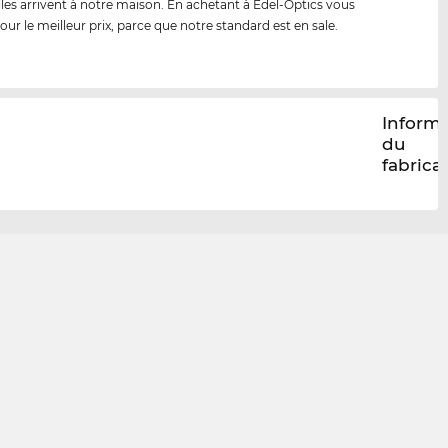
lles arrivent à notre maison. En achetant à Edel-Optics vous
our le meilleur prix, parce que notre standard est en sale.
Inform
du
fabrica