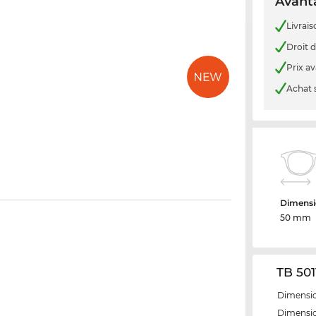
Avanta
Livrais
Droit d
Prix a
Achat 
Dimensi
50 mm
TB 501
Dimensio
Dimensio