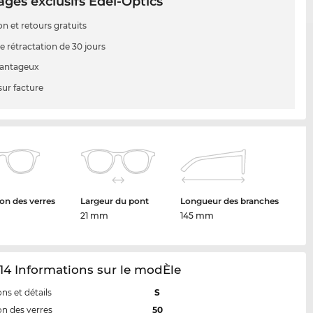
ges exclusifs Edel-Optics
on et retours gratuits
e rétractation de 30 jours
vantageux
sur facture
on des verres
Largeur du pont
Longueur des branches
21 mm
145 mm
14 Informations sur le modÈle
ns et détails
S
n des verres
50