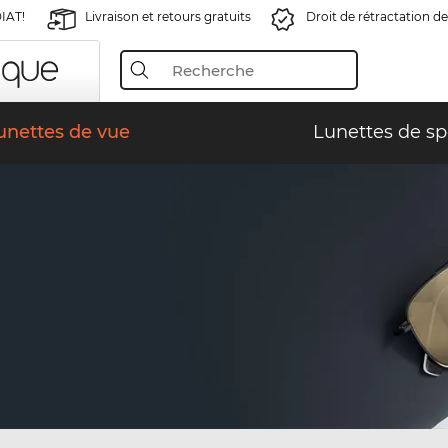
IAT!
Livraison et retours gratuits
Droit de rétractation de
unettes de vue
Lunettes de sp