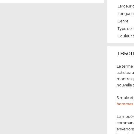
Largeur 
Longueur
Genre
Type de
Couleur 
‌TB501
Le terme 
achetez u
montre qu
nouvelle 
Simple et 
hommes
Le modèl
commandez
enverrons