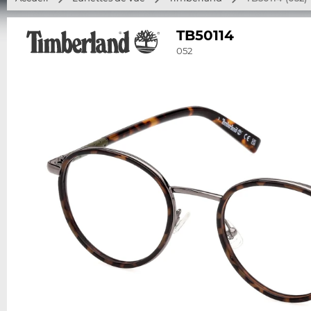
TB50114
052