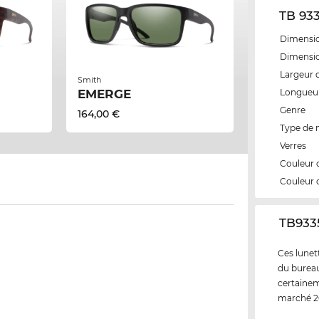
TB 933
Dimensio
Dimensio
Largeur 
Smith
Longueur
EMERGE
Genre
164,00 €
Type de
Verres
Couleur 
Couleur 
‌TB933
Ces lunett
du bureau 
certainem
marché 20