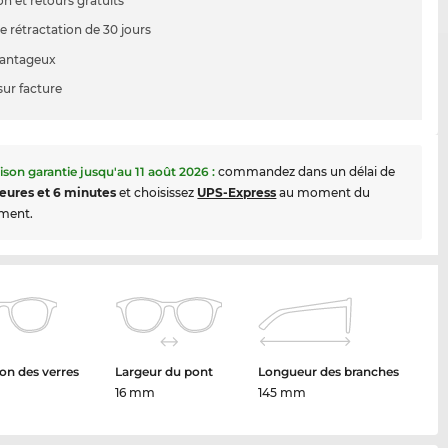
on et retours gratuits
e rétractation de 30 jours
vantageux
sur facture
aison garantie jusqu'au
11 août 2026
:
commandez dans un délai de
eures et 6 minutes
et choisissez
UPS-Express
au moment du
ment.
on des verres
Largeur du pont
Longueur des branches
16 mm
145 mm