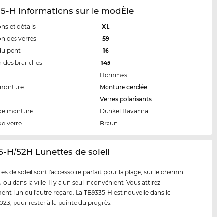
5-H Informations sur le modÈle
ns et détails
XL
n des verres
59
du pont
16
 des branches
145
Hommes
 monture
Monture cerclée
Verres polarisants
de monture
Dunkel Havanna
de verre
Braun
5-H/52H Lunettes de soleil
es de soleil sont l'accessoire parfait pour la plage, sur le chemin
ou dans la ville. Il y a un seul inconvénient: Vous attirez
ent l'un ou l'autre regard. La TB9335-H est nouvelle dans le
23, pour rester à la pointe du progrès.