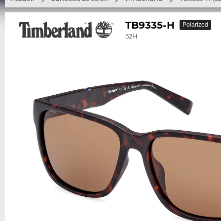
TB9335-H
Polarized
52H