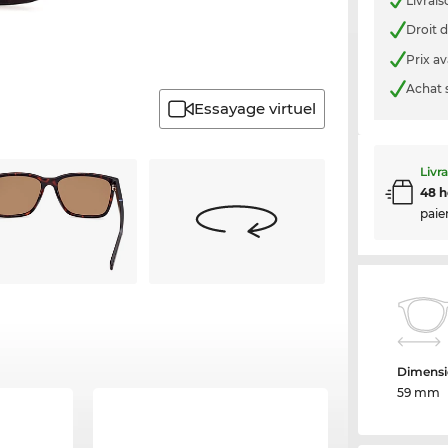
Livrais
Droit d
Prix a
Achat 
Essayage virtuel
Livr
48 h
paie
Dimensi
59 mm