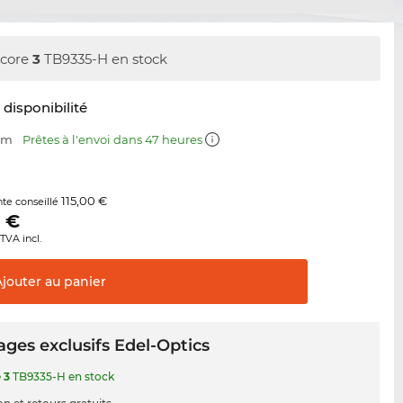
core
3
TB9335-H en stock
t disponibilité
 mm
Prêtes à l'envoi dans 47 heures
115,00 €
nte conseillé
0
€
TVA incl.
Ajouter au
panier
ges exclusifs Edel-Optics
e
3
TB9335-H en stock