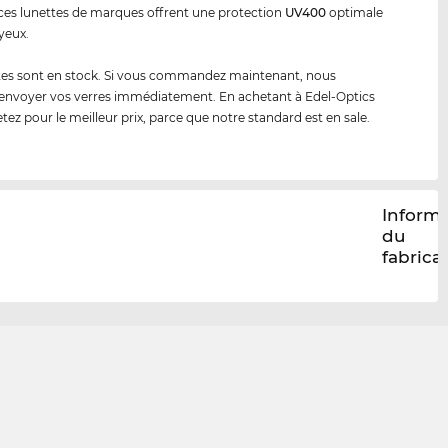
 ces lunettes de marques offrent une protection
UV400
optimale
yeux.
tes sont en stock. Si vous commandez maintenant, nous
envoyer vos verres immédiatement. En achetant à Edel-Optics
tez pour le meilleur prix, parce que notre standard est en sale.
Inform
du
fabrica