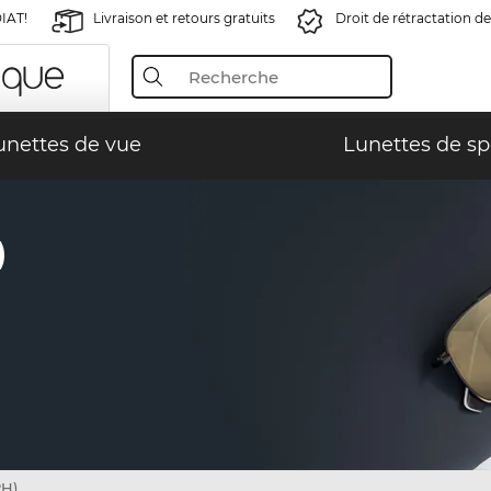
IAT!
Livraison et retours gratuits
Droit de rétractation de
unettes de vue
Lunettes de sp
)
2H)