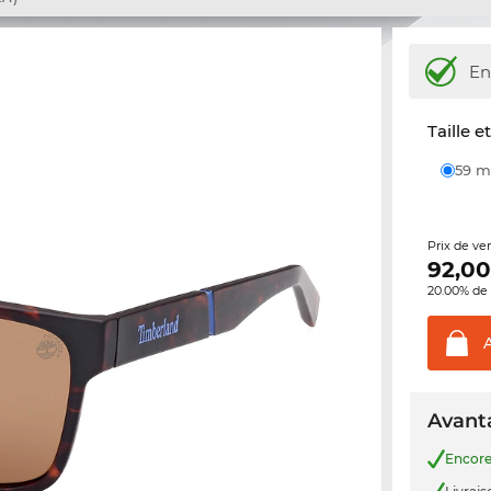
En
Taille e
59
Prix de ve
92,0
20.00% de 
Avanta
Encor