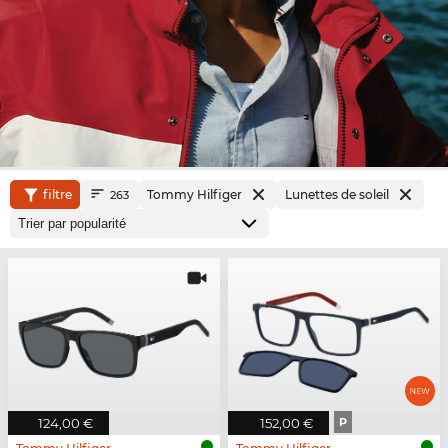
filtre
Tommy Hilfiger
Lunettes de soleil
263
124,00 €
152,00 €
P