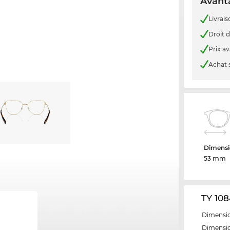
Avanta
Livrais
Droit d
Prix a
Achat 
Dimensi
53 mm
TY 108
Dimensio
Dimensio