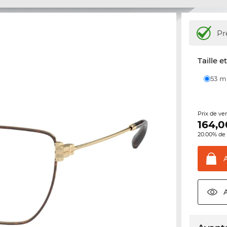
Pr
Taille e
53 
Prix de ve
164,0
20.00% de 