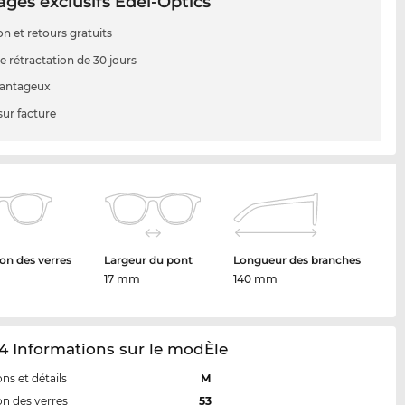
ges exclusifs Edel-Optics
on et retours gratuits
e rétractation de 30 jours
vantageux
sur facture
on des verres
Largeur du pont
Longueur des branches
17 mm
140 mm
4 Informations sur le modÈle
ns et détails
M
n des verres
53