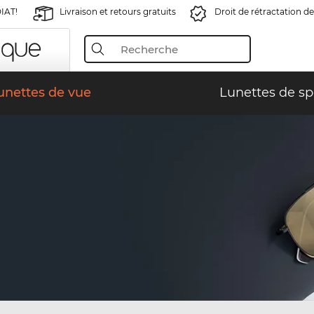
IAT!
Livraison et retours gratuits
Droit de rétractation de
unettes de vue
Lunettes de sp