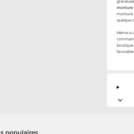
gracieuse
monture 
monture. 
quelque c
Même si 
commandez
boutique 
favorable
us populaires