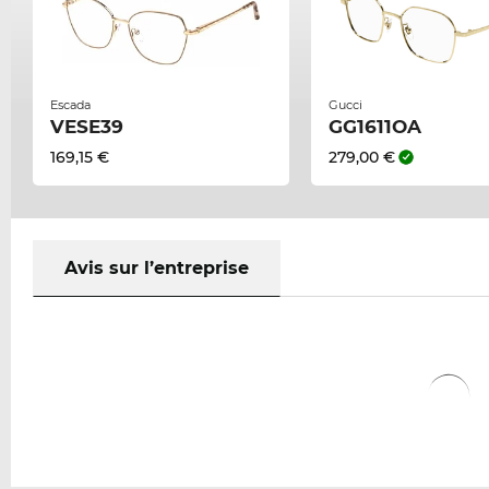
Escada
Gucci
VESE39
GG1611OA
169,15 €
279,00 €
Avis sur l’entreprise