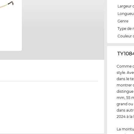
Largeur 
Longueur
Genre
Type de
Couleur 
‌TY108
Comme cli
style. Av
dans le t
montrer q
distingue 
mm, 55 mm
grand ou 
dans autr
2024 à la
La montur