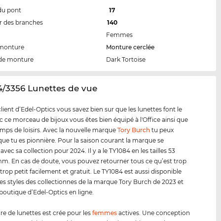
du pont
17
 des branches
140
Femmes
 monture
Monture cerclée
de monture
Dark Tortoise
4/3356 Lunettes de vue
ent d’Edel-Optics vous savez bien sur que les lunettes font le
ec ce morceau de bijoux vous êtes bien équipé à l'Office ainsi que
emps de loisirs. Avec la nouvelle marque
Tory Burch
tu peux
ue tu es pionnière. Pour la saison courant la marque se
avec sa collection pour 2024. Il y a le TY1084 en les tailles 53
. En cas de doute, vous pouvez retourner tous ce qu’est trop
trop petit facilement et gratuit. Le TY1084 est aussi disponible
es styles des collectionnes de la marque Tory Burch de 2023 et
 boutique d’Edel-Optics en ligne.
e de lunettes est crée pour les
femmes
actives. Une conception