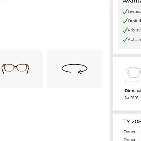
Avanta
Livrais
Droit d
Prix a
Achat 
Dimensi
52 mm
TY 208
Dimensio
Dimensio