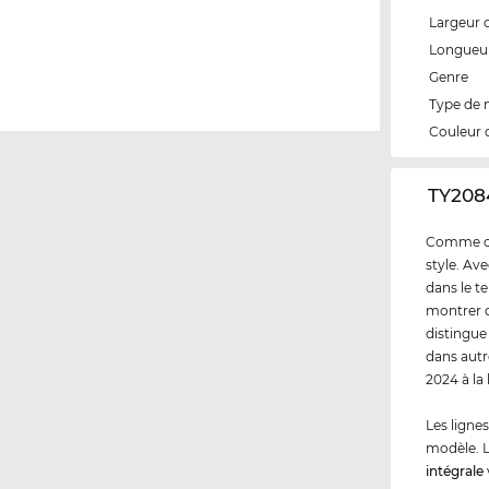
Largeur 
Longueur
Genre
Type de
Couleur 
‌TY208
Comme cli
style. Av
dans le t
montrer q
distingue
dans autr
2024 à la
Les ligne
modèle. L
intégrale