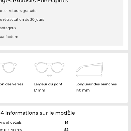
ges exclusifs Edel-Optics
on et retours gratuits
e rétractation de 30 jours
vantageux
sur facture
on des verres
Largeur du pont
Longueur des branches
17 mm
140 mm
4 Informations sur le modÈle
ns et détails
M
n des verres
52