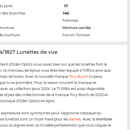
du pont
17
 des branches
140
Femmes
 monture
Monture cerclée
de monture
Porcini Tortoise
4/1827 Lunettes de vue
ent d’Edel-Optics vous savez bien sur que les lunettes font le
ec ce morceau de bijoux vous êtes bien équipé à l'Office ainsi que
emps de loisirs. Avec la nouvelle marque
Tory Burch
tu peux
ue tu es pionnière. Pour la saison courant la marque se
 avec sa collection pour 2024. Le TY2084 est aussi disponible
es styles des collectionnes de la marque Tory Burch de 2023 et
 boutique d’Edel-Optics en ligne.
s expressives sont synonymes pour l'approche classique du
es lunettes sont un must-have pour les
dames
. Avec la
monture
vous soulignez avec ce modèle parfaitement que vous risquez le