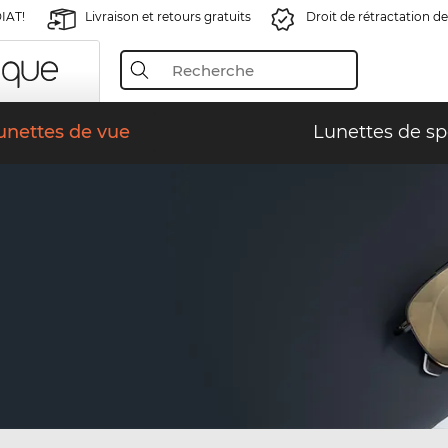
IAT!
Livraison et retours gratuits
Droit de rétractation de
unettes de vue
Lunettes de sp