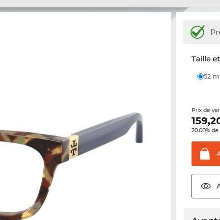
Pr
Taille e
52 
Prix de ve
159,2
20.00% de 