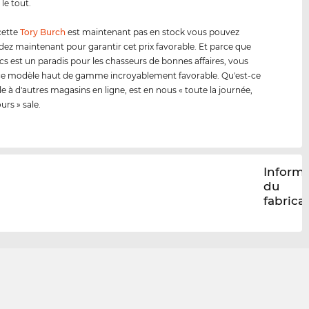
le tout.
cette
Tory Burch
est maintenant pas en stock vous pouvez
 maintenant pour garantir cet prix favorable. Et parce que
cs est un paradis pour les chasseurs de bonnes affaires, vous
ce modèle haut de gamme incroyablement favorable. Qu'est-ce
le à d'autres magasins en ligne, est en nous « toute la journée,
ours » sale.
Inform
du
fabrica