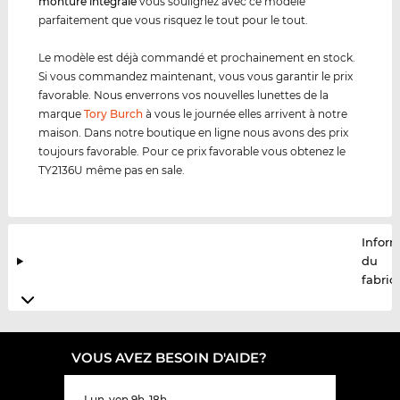
monture intégrale
vous soulignez avec ce modèle
parfaitement que vous risquez le tout pour le tout.
Le modèle est déjà commandé et prochainement en stock.
Si vous commandez maintenant, vous vous garantir le prix
favorable. Nous enverrons vos nouvelles lunettes de la
marque
Tory Burch
à vous le journée elles arrivent à notre
maison. Dans notre boutique en ligne nous avons des prix
toujours favorable. Pour ce prix favorable vous obtenez le
TY2136U même pas en sale.
Infor
du
fabric
VOUS AVEZ BESOIN D'AIDE?
Lun-ven 9h-18h