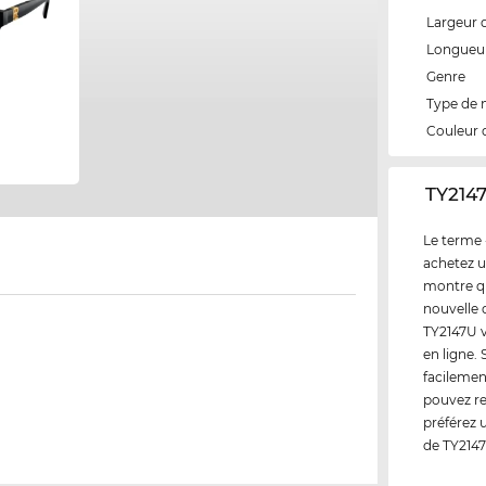
Largeur 
Longueur
Genre
Type de
Couleur 
‌TY214
Le terme 
achetez u
montre qu
nouvelle 
TY2147U v
en ligne.
facilemen
pouvez re
préférez 
de TY2147