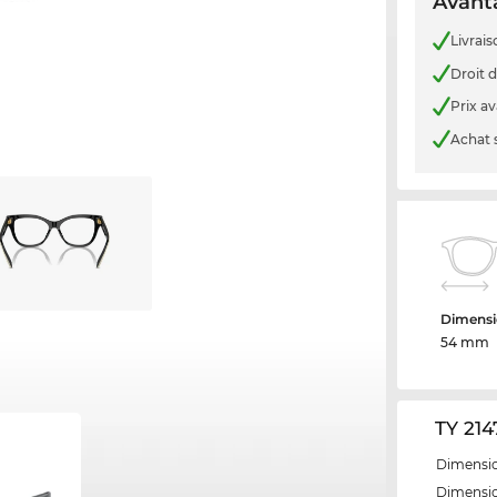
Avanta
Livrais
Droit d
Prix a
Achat 
Dimensi
54 mm
TY 214
Dimensio
Dimensio