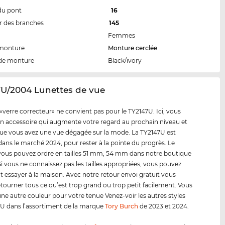
du pont
16
 des branches
145
Femmes
 monture
Monture cerclée
de monture
Black/ivory
7U/2004 Lunettes de vue
«verre correcteur» ne convient pas pour le TY2147U. Ici, vous
n accessoire qui augmente votre regard au prochain niveau et
e vous avez une vue dégagée sur la mode. La TY2147U est
dans le marché 2024, pour rester à la pointe du progrès. Le
ous pouvez ordre en tailles 51 mm, 54 mm dans notre boutique
 Si vous ne connaissez pas les tailles appropriées, vous pouvez
t essayer à la maison. Avec notre retour envoi gratuit vous
tourner tous ce qu’est trop grand ou trop petit facilement. Vous
une autre couleur pour votre tenue Venez-voir les autres styles
U dans l’assortiment de la marque
Tory Burch
de 2023 et 2024.