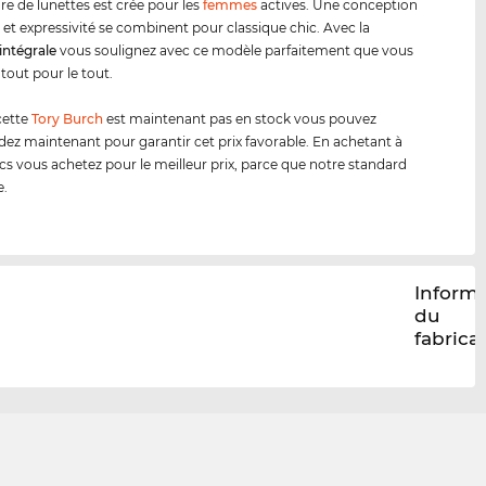
e de lunettes est crée pour les
femmes
actives. Une conception
 et expressivité se combinent pour classique chic. Avec la
intégrale
vous soulignez avec ce modèle parfaitement que vous
 tout pour le tout.
cette
Tory Burch
est maintenant pas en stock vous pouvez
 maintenant pour garantir cet prix favorable. En achetant à
cs vous achetez pour le meilleur prix, parce que notre standard
e.
Inform
du
fabrica