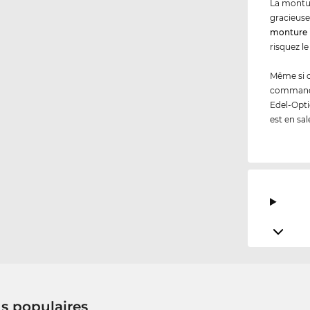
La montur
gracieuse
monture 
risquez le
Même si 
commandez
Edel-Opti
est en sal
us populaires