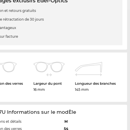
ges exclusifs Edel-Optics
on et retours gratuits
e rétractation de 30 jours
vantageux
sur facture
on des verres
Largeur du pont
Longueur des branches
16 mm
145 mm
7U Informations sur le modÈle
ns et détails
M
n des verres
54