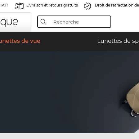
IAT!
Livraison et retours gratuits
Droit de rétractation de
unettes de vue
Lunettes de sp
)