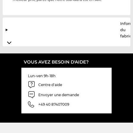
Infor
du
fabric
VOUS AVEZ BESOIN D'AIDE?
Lun-ven 9h-18h
Centre d'aide
Envoyer une demande
+49 40 87407009