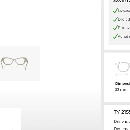
Avanta
Livrais
Droit d
Prix a
Achat 
Dimensi
52 mm
TY 215
Dimensio
Dimensio