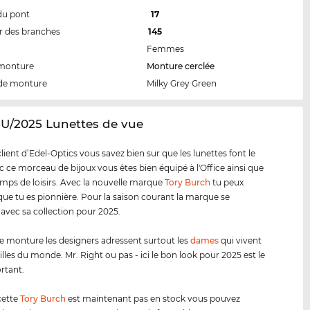
du pont
17
 des branches
145
Femmes
 monture
Monture cerclée
de monture
Milky Grey Green
5U/2025 Lunettes de vue
ent d’Edel-Optics vous savez bien sur que les lunettes font le
ec ce morceau de bijoux vous êtes bien équipé à l'Office ainsi que
emps de loisirs. Avec la nouvelle marque
Tory Burch
tu peux
ue tu es pionnière. Pour la saison courant la marque se
 avec sa collection pour 2025.
e monture les designers adressent surtout les
dames
qui vivent
illes du monde. Mr. Right ou pas - ici le bon look pour 2025 est le
rtant.
cette
Tory Burch
est maintenant pas en stock vous pouvez