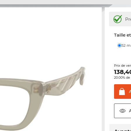
Pr
Taille e
52 
Prix de ve
138,4
20.00% de 