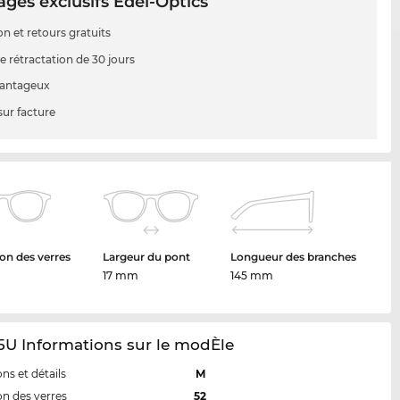
ges exclusifs Edel-Optics
on et retours gratuits
e rétractation de 30 jours
vantageux
sur facture
on des verres
Largeur du pont
Longueur des branches
17 mm
145 mm
5U Informations sur le modÈle
ns et détails
M
n des verres
52