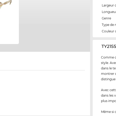
Largeur 
Longueur
Genre
Type de
Couleur 
‌TY215
Comme cli
style. Av
dans le t
montrer q
distingue
Avec cett
dans les v
plus impo
Même si 