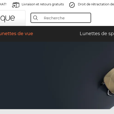
IAT!
Livraison et retours gratuits
Droit de rétractation de
unettes de vue
Lunettes de sp