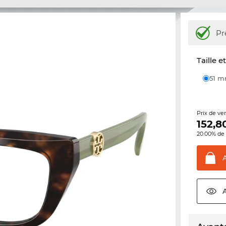
Pr
Taille e
51 
Prix de ve
152,8
20.00% de 