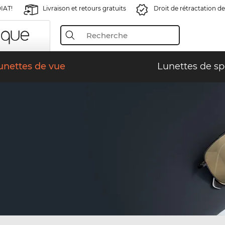
IAT!
Livraison et retours gratuits
Droit de rétractation de
unettes de vue
Lunettes de sp