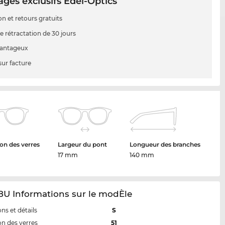
ges exclusifs Edel-Optics
on et retours gratuits
e rétractation de 30 jours
vantageux
sur facture
on des verres
Largeur du pont
Longueur des branches
17 mm
140 mm
8U Informations sur le modÈle
ns et détails
S
n des verres
51