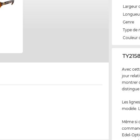
Largeur 
Longueur
Genre
Type de
Couleur 
‌TY215
Avec cett
jour rela
montrer q
distingue
Les ligne
modèle. L
Même si 
commandez
Edel-Opti