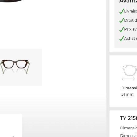
Avanta
Livrais
Droit d
Prix a
Achat 
Dimensi
51 mm
TY 215
Dimensio
Dimensio