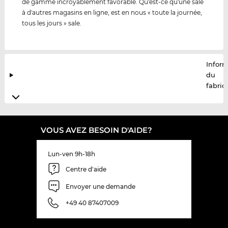
de gamme incroyablement favorable. Qu'est-ce qu'une sale
à d'autres magasins en ligne, est en nous « toute la journée,
tous les jours » sale.
Infor
du
fabric
VOUS AVEZ BESOIN D'AIDE?
Lun-ven 9h-18h
Centre d'aide
Envoyer une demande
+49 40 87407009