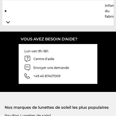
Infor
du
fabric
VOUS AVEZ BESOIN D'AIDE?
Lun-ven 9h-18h
Centre d'aide
Envoyer une demande
+49 40 87407009
Nos marques de lunettes de soleil les plus populaires
Ray-Ban Lunettes de soleil