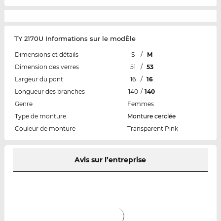
TY 2170U Informations sur le modÈle
Dimensions et détails
S
/
M
Dimension des verres
51
/
53
Largeur du pont
16
/
16
Longueur des branches
140
/
140
Genre
Femmes
Type de monture
Monture cerclée
Couleur de monture
Transparent Pink
Avis sur l’entreprise