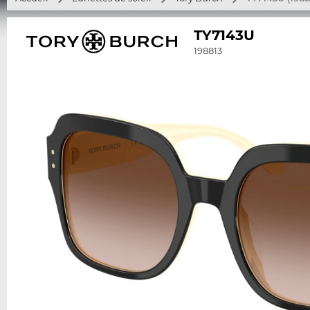
TY7143U
198813