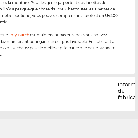
dans la monture. Pour les gens qui portent des lunettes de
n il n’y a pas quelque chose d'autre. Chez toutes les lunettes de
ns notre boutique, vous pouvez compter sur la protection
UV400
ntie.
cette
Tory Burch
est maintenant pas en stock vous pouvez
 maintenant pour garantir cet prix favorable. En achetant à
cs vous achetez pour le meilleur prix, parce que notre standard
e.
Inform
du
fabrica