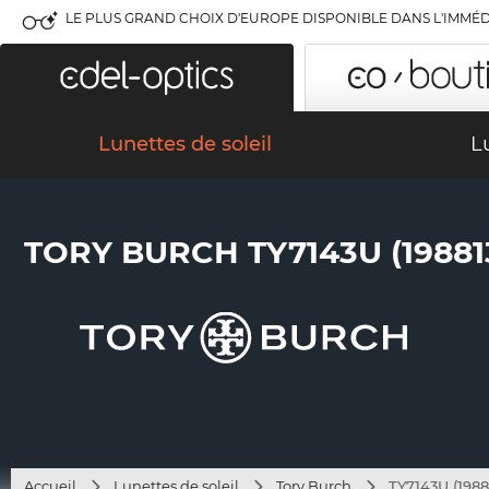
LE PLUS GRAND CHOIX D'EUROPE DISPONIBLE DANS L'IMMÉD
Lunettes de soleil
L
TORY BURCH TY7143U (19881
Accueil
Lunettes de soleil
Tory Burch
TY7143U (1988