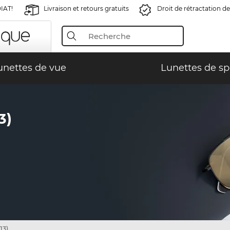
IAT!
Livraison et retours gratuits
Droit de rétractation de
unettes de vue
Lunettes de sp
3)
13)