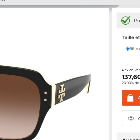
Pr
Taille e
56
Prix de ve
137,6
20.00% de 