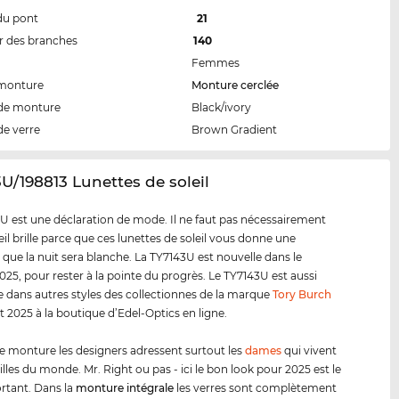
du pont
21
 des branches
140
Femmes
 monture
Monture cerclée
de monture
Black/ivory
de verre
Brown Gradient
3U/198813 Lunettes de soleil
U est une déclaration de mode. Il ne faut pas nécessairement
eil brille parce que ces lunettes de soleil vous donne une
 que la nuit sera blanche. La TY7143U est nouvelle dans le
25, pour rester à la pointe du progrès. Le TY7143U est aussi
e dans autres styles des collectionnes de la marque
Tory Burch
t 2025 à la boutique d’Edel-Optics en ligne.
e monture les designers adressent surtout les
dames
qui vivent
illes du monde. Mr. Right ou pas - ici le bon look pour 2025 est le
rtant. Dans la
monture intégrale
les verres sont complètement