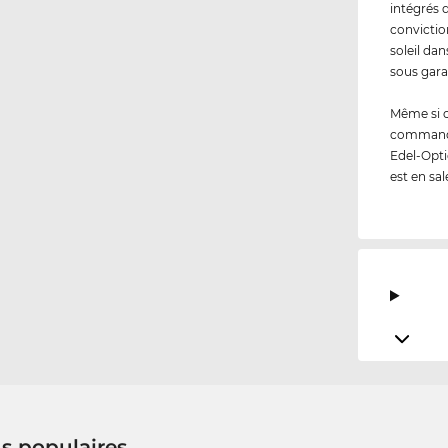
intégrés 
convictio
soleil da
sous gara
Même si 
commandez
Edel-Opti
est en sal
us populaires