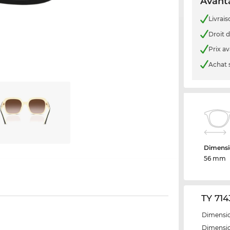
Avanta
Livrais
Droit d
Prix a
Achat 
Dimensi
56 mm
TY 714
Dimensio
Dimensio