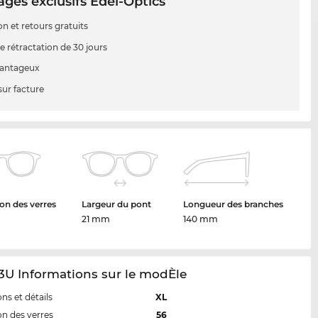
ges exclusifs Edel-Optics
on et retours gratuits
e rétractation de 30 jours
vantageux
sur facture
on des verres
Largeur du pont
Longueur des branches
21 mm
140 mm
3U Informations sur le modÈle
ns et détails
XL
n des verres
56