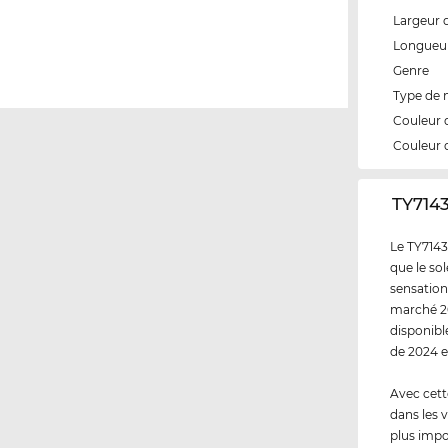
Largeur 
Longueur
Genre
Type de
Couleur 
Couleur 
‌TY714
Le TY7143
que le sol
sensation
marché 20
disponibl
de 2024 e
Avec cett
dans les v
plus impo