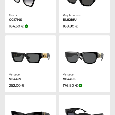
Gucci
Ralph Lauren
GG1714S
RL8218U
184,50 €
188,80 €
Versace
Versace
VE4459
VE4406
252,00 €
176,80 €