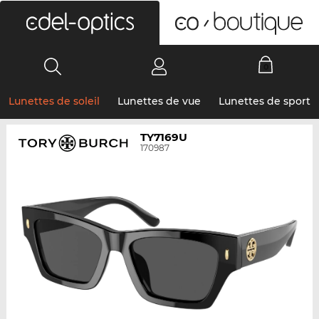
0
Lunettes de soleil
Lunettes de vue
Lunettes de sport
TY7169U
170987