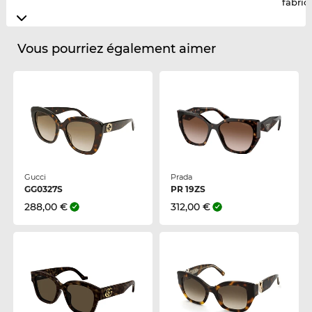
fabric
Vous pourriez également aimer
Gucci
Prada
GG0327S
PR 19ZS
288,00 €
312,00 €